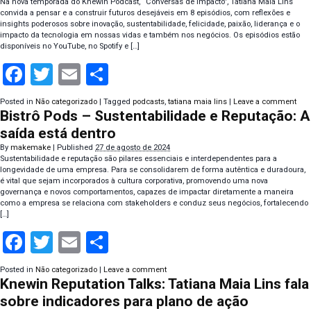
Na nova temporada do Knewin Podcast, “Conversas de Impacto”, Tatiana Maia Lins
convida a pensar e a construir futuros desejáveis em 8 episódios, com reflexões e
insights poderosos sobre inovação, sustentabilidade, felicidade, paixão, liderança e o
impacto da tecnologia em nossas vidas e também nos negócios. Os episódios estão
disponíveis no YouTube, no Spotify e […]
Facebook
Twitter
Email
Compartilhar
Posted in
Não categorizado
|
Tagged
podcasts
,
tatiana maia lins
|
Leave a comment
Bistrô Pods – Sustentabilidade e Reputação: A
saída está dentro
By
makemake
|
Published
27 de agosto de 2024
Sustentabilidade e reputação são pilares essenciais e interdependentes para a
longevidade de uma empresa. Para se consolidarem de forma autêntica e duradoura,
é vital que sejam incorporados à cultura corporativa, promovendo uma nova
governança e novos comportamentos, capazes de impactar diretamente a maneira
como a empresa se relaciona com stakeholders e conduz seus negócios, fortalecendo
[…]
Facebook
Twitter
Email
Compartilhar
Posted in
Não categorizado
|
Leave a comment
Knewin Reputation Talks: Tatiana Maia Lins fala
sobre indicadores para plano de ação