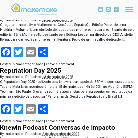
Author Archives:
makemake
«
Older posts
Livro Mulheres na Gestão da Reputação
By
makemake
|
Published
13 de maio de 2025
Chega em maio o livro Mulheres na Gestão de Reputação: Edição Poder de uma
História – Volume 1, um símbolo do legado das mulheres nessa área. É parte do selo
editorial Série Mulheres®, idealizado pela Editora Leader, na direção da CEO Andréia
Roma, para dar voz às mulheres na literatura. Fruto de um trabalho dedicado, […]
Facebook
Twitter
Email
Compartilhar
Posted in
Não categorizado
|
Leave a comment
Reputation Day 2025
By
makemake
|
Published
13 de maio de 2025
O Reputation Day 2025, realizado pela Knewin, com apoio da ESPM e com curadoria de
Tatiana Maia Lins, acontecerá no dia 15 de maio, das 14h às 20h, no Auditório ESPM
Tech, em São Paulo. O evento reunirá especialistas para apresentar os resultados da
primeira edição da pesquisa “Panorama da Gestão da Reputação no Brasil […]
Facebook
Twitter
Email
Compartilhar
Posted in
Não categorizado
|
Leave a comment
Knewin Podcast Conversas de Impacto
By
makemake
|
Published
2 de dezembro de 2024