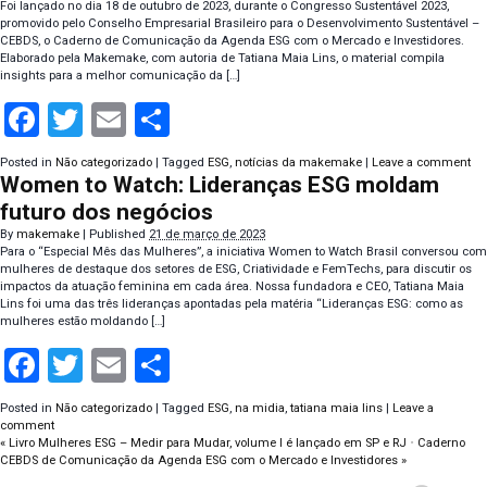
Foi lançado no dia 18 de outubro de 2023, durante o Congresso Sustentável 2023,
promovido pelo Conselho Empresarial Brasileiro para o Desenvolvimento Sustentável –
CEBDS, o Caderno de Comunicação da Agenda ESG com o Mercado e Investidores.
Elaborado pela Makemake, com autoria de Tatiana Maia Lins, o material compila
insights para a melhor comunicação da […]
Facebook
Twitter
Email
Compartilhar
Posted in
Não categorizado
|
Tagged
ESG
,
notícias da makemake
|
Leave a comment
Women to Watch: Lideranças ESG moldam
futuro dos negócios
By
makemake
|
Published
21 de março de 2023
Para o “Especial Mês das Mulheres”, a iniciativa Women to Watch Brasil conversou com
mulheres de destaque dos setores de ESG, Criatividade e FemTechs, para discutir os
impactos da atuação feminina em cada área. Nossa fundadora e CEO, Tatiana Maia
Lins foi uma das três lideranças apontadas pela matéria “Lideranças ESG: como as
mulheres estão moldando […]
Facebook
Twitter
Email
Compartilhar
Posted in
Não categorizado
|
Tagged
ESG
,
na midia
,
tatiana maia lins
|
Leave a
comment
«
Livro Mulheres ESG – Medir para Mudar, volume I é lançado em SP e RJ
•
Caderno
CEBDS de Comunicação da Agenda ESG com o Mercado e Investidores
»