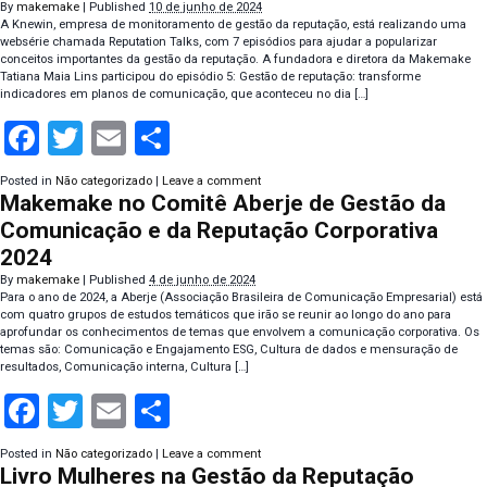
By
makemake
|
Published
10 de junho de 2024
A Knewin, empresa de monitoramento de gestão da reputação, está realizando uma
websérie chamada Reputation Talks, com 7 episódios para ajudar a popularizar
conceitos importantes da gestão da reputação. A fundadora e diretora da Makemake
Tatiana Maia Lins participou do episódio 5: Gestão de reputação: transforme
indicadores em planos de comunicação, que aconteceu no dia […]
Facebook
Twitter
Email
Compartilhar
Posted in
Não categorizado
|
Leave a comment
Makemake no Comitê Aberje de Gestão da
Comunicação e da Reputação Corporativa
2024
By
makemake
|
Published
4 de junho de 2024
Para o ano de 2024, a Aberje (Associação Brasileira de Comunicação Empresarial) está
com quatro grupos de estudos temáticos que irão se reunir ao longo do ano para
aprofundar os conhecimentos de temas que envolvem a comunicação corporativa. Os
temas são: Comunicação e Engajamento ESG, Cultura de dados e mensuração de
resultados, Comunicação interna, Cultura […]
Facebook
Twitter
Email
Compartilhar
Posted in
Não categorizado
|
Leave a comment
Livro Mulheres na Gestão da Reputação