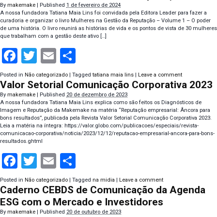
By
makemake
|
Published
1 de fevereiro de 2024
A nossa fundadora Tatiana Maia Lins foi convidada pela Editora Leader para fazer a
curadoria e organizar o livro Mulheres na Gestão da Reputação – Volume 1 – O poder
de uma história. O livro reunirá as histórias de vida e os pontos de vista de 30 mulheres
que trabalham com a gestão deste ativo […]
Facebook
Twitter
Email
Compartilhar
Posted in
Não categorizado
|
Tagged
tatiana maia lins
|
Leave a comment
Valor Setorial Comunicação Corporativa 2023
By
makemake
|
Published
20 de dezembro de 2023
A nossa fundadora Tatiana Maia Lins explica como são feitos os Diagnósticos de
Imagem e Reputação da Makemake na matéria “Reputação empresarial: Âncora para
bons resultados”, publicada pela Revista Valor Setorial Comunicação Corporativa 2023.
Leia a matéria na íntegra: https://valor.globo.com/publicacoes/especiais/revista-
comunicacao-corporativa/noticia/2023/12/12/reputacao-empresarial-ancora-para-bons-
resultados.ghtml
Facebook
Twitter
Email
Compartilhar
Posted in
Não categorizado
|
Tagged
na midia
|
Leave a comment
Caderno CEBDS de Comunicação da Agenda
ESG com o Mercado e Investidores
By
makemake
|
Published
20 de outubro de 2023