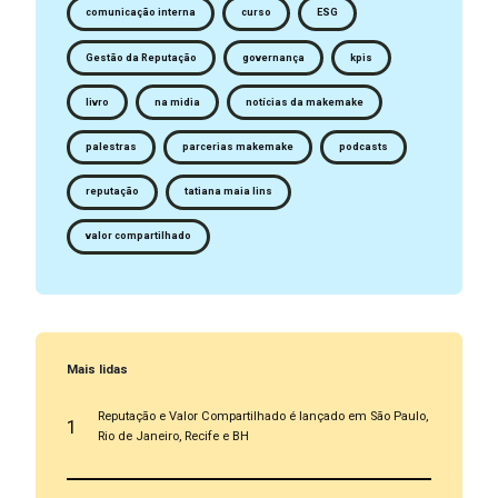
comunicação interna
curso
ESG
Gestão da Reputação
governança
kpis
livro
na midia
notícias da makemake
palestras
parcerias makemake
podcasts
reputação
tatiana maia lins
valor compartilhado
Mais lidas
Reputação e Valor Compartilhado é lançado em São Paulo,
1
Rio de Janeiro, Recife e BH