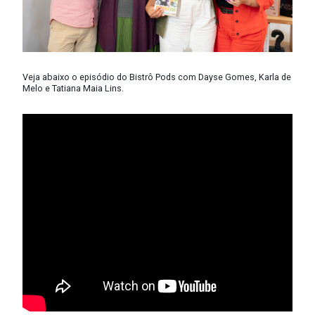
Veja abaixo o episódio do Bistrô Pods com Dayse Gomes, Karla de
Melo e Tatiana Maia Lins.