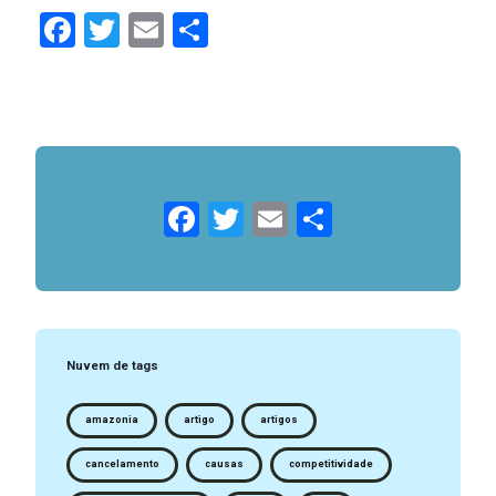
Facebook
Twitter
Email
Compartilhar
Facebook
Twitter
Email
Compartil
Nuvem de tags
amazonia
artigo
artigos
cancelamento
causas
competitividade