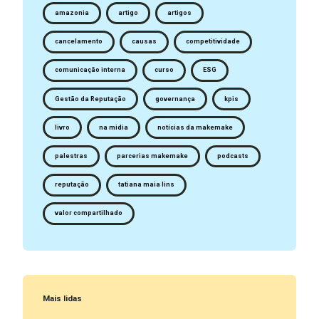
amazonia
artigo
artigos
cancelamento
causas
competitividade
comunicação interna
curso
ESG
Gestão da Reputação
governança
kpis
livro
na midia
notícias da makemake
palestras
parcerias makemake
podcasts
reputação
tatiana maia lins
valor compartilhado
Mais lidas