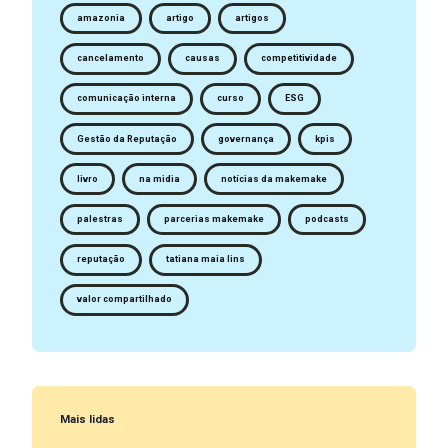
amazonia
artigo
artigos
cancelamento
causas
competitividade
comunicação interna
curso
ESG
Gestão da Reputação
governança
kpis
livro
na midia
notícias da makemake
palestras
parcerias makemake
podcasts
reputação
tatiana maia lins
valor compartilhado
Mais lidas