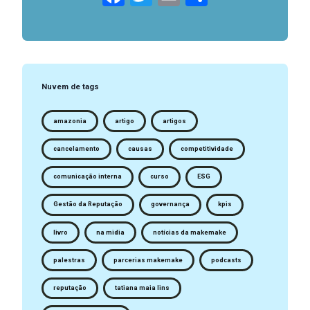
Nuvem de tags
amazonia
artigo
artigos
cancelamento
causas
competitividade
comunicação interna
curso
ESG
Gestão da Reputação
governança
kpis
livro
na midia
notícias da makemake
palestras
parcerias makemake
podcasts
reputação
tatiana maia lins