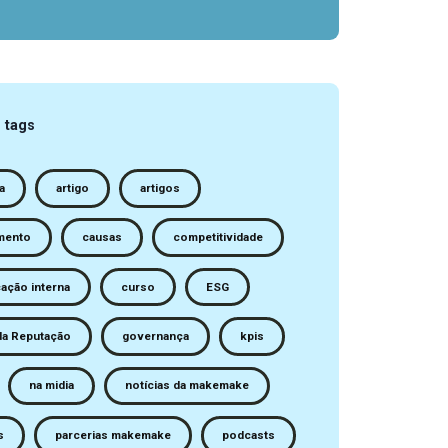
 tags
a
artigo
artigos
mento
causas
competitividade
ação interna
curso
ESG
da Reputação
governança
kpis
na midia
notícias da makemake
s
parcerias makemake
podcasts