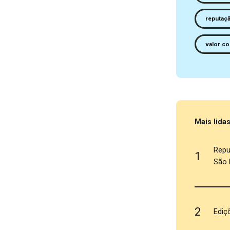
reputaç
valor co
Mais lida
Repu
1
São 
2
Ediç