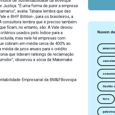
Índice de Sustentabilidade da Bovespa
r Justiça. “É uma forma de punir a empresa
amarco”, avalia. Tatiana lembra que das
le e BHP Billiton-, para os brasileiros, a
 A consultora lembra que é preciso também
que ficam, no entanto, são: A Vale deixou
Nuvem de
 critérios usados pelo Índice para a
i excluída, mas nele há empresas com
 que cobram em média cerca de 400% ao
amazoni
a média de juros anuais para o crédito
fonia que lideram rankings de reclamação
sumidor”, observou a sócia da Makemake
cancela
comunic
stentabilidade Empresarial da BM&FBovespa
Gestão 
livro
palestra