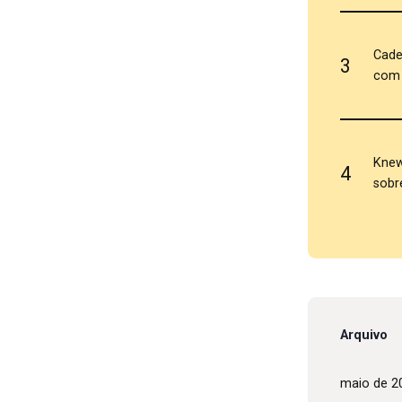
Cade
3
com 
Knew
4
sobr
Arquivo
maio de 2