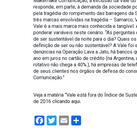
Makemake Comunicação, a exclusão da Vale do 
responde, em parte, à demanda da sociedade po
pela tragédia do rompimento das barragens da S
três marcas envolvidas na tragédia – Samarco, Va
Vale é a mais marca mais conhecida e tangível.
ponderar variáveis neste cenário. “As perguntas 
de ser sustentável da noite para o dia? Quais os
definição de ser ou não sustentável? A Vale fo
denúncias na Operação Lava a Jato, há bancos
ano em juros no cartão de crédito (na Argentina, 
rotativo não chega a 40%.), há empresas de tele
de seus clientes nos órgãos de defesa do con
Comunicação.”
Veja a matéria “Vale está fora do Índice de Su
de 2016
clicando aqui
.
Facebook
Twitter
Email
Compartilhar