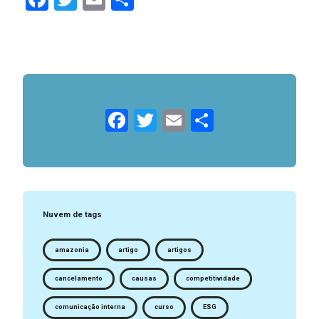
Facebook
Twitter
Email
Compartil
Nuvem de tags
amazonia
artigo
artigos
cancelamento
causas
competitividade
comunicação interna
curso
ESG