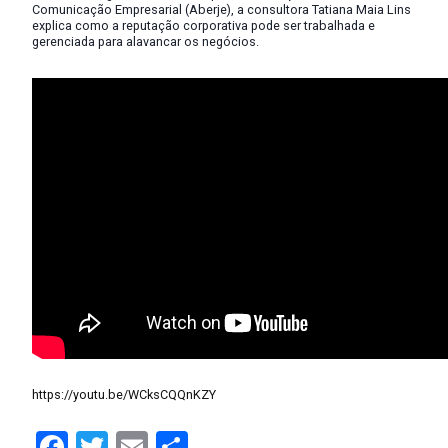
Comunicação Empresarial (Aberje), a consultora Tatiana Maia Lins
explica como a reputação corporativa pode ser trabalhada e
gerenciada para alavancar os negócios.
https://youtu.be/WCksCQQnKZY
Facebook
Twitter
Email
Compartilhar