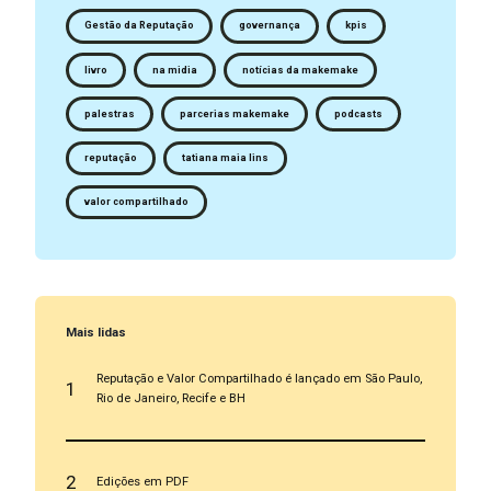
Gestão da Reputação
governança
kpis
livro
na midia
notícias da makemake
palestras
parcerias makemake
podcasts
reputação
tatiana maia lins
valor compartilhado
Mais lidas
Reputação e Valor Compartilhado é lançado em São Paulo,
1
Rio de Janeiro, Recife e BH
2
Edições em PDF