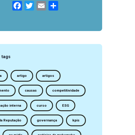
Facebook
Twitter
Email
Compartilhar
 tags
a
artigo
artigos
mento
causas
competitividade
ação interna
curso
ESG
da Reputação
governança
kpis