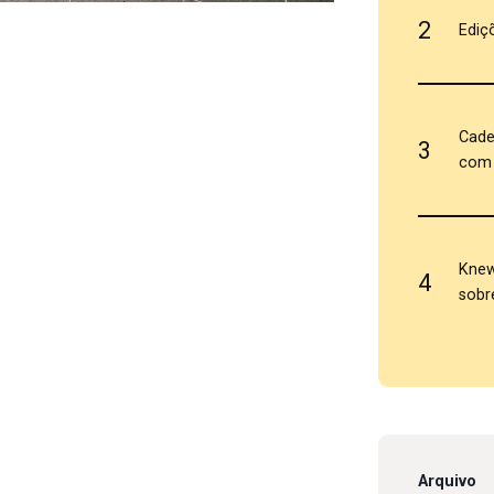
2
Ediç
Cade
3
com 
Knew
4
sobr
Arquivo