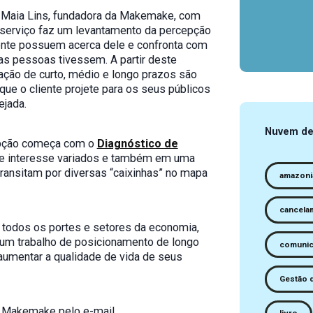
a Maia Lins, fundadora da Makemake, com
 serviço faz um levantamento da percepção
iente possuem acerca dele e confronta com
 as pessoas tivessem. A partir deste
ação de curto, médio e longo prazos são
que o cliente projete para os seus públicos
jada.
Nuvem de
cepção começa com o
Diagnóstico de
de interesse variados e também em uma
ransitam por diversas “caixinhas” no mapa
amazoni
cancela
e todos os portes e setores da economia,
um trabalho de posicionamento de longo
comunic
 aumentar a qualidade de vida de seus
Gestão 
a Makemake pelo e-mail