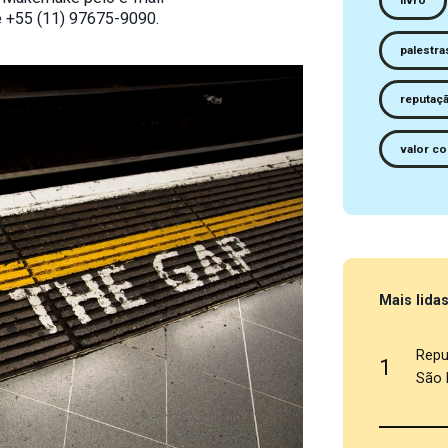
livro
e +55 (11) 97675-9090.
palestra
reputaç
valor co
Mais lida
Repu
1
São 