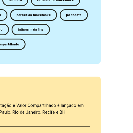
na midia
notícias da makemake
s
parcerias makemake
podcasts
ão
tatiana maia lins
mpartilhado
s
tação e Valor Compartilhado é lançado em
Paulo, Rio de Janeiro, Recife e BH