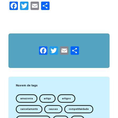
Facebook
Twitter
Email
Compartilhar
Facebook
Twitter
Email
Compartil
Nuvem de tags
amazonia
artigo
artigos
cancelamento
causas
competitividade