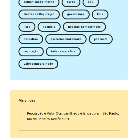
comunicação interna
curso
ESG
Gestão da Reputação
governança
kpis
livro
na midia
notícias da makemake
palestras
parcerias makemake
podcasts
reputação
tatiana maia lins
valor compartilhado
Mais lidas
Reputação e Valor Compartilhado é lançado em São Paulo,
1
Rio de Janeiro, Recife e BH