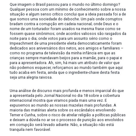
Que imagem o Brasil passou para o mundo no último domingo?
Qualquer pessoa com um mínimo de conhecimento sobre a nossa
situação e algum senso crítico conclui que a ideia passada foi a de
que somos uma sociedade do deboche. Um país onde corruptos
bradam contra a corrupção em cadeia nacional; onde Deus e o
nome de um torturador foram usados na mesma frase como se
fossem quase sinônimos; onde acordos valiosos são rasgados da
noite para o dia; onde votos para um assunto sério como o
Impeachment de uma presidente eleita democraticamente foram
dedicados aos aniversários dos netos, aos amigos e familiares –
como no programa de televisão da minha infância em que as
crianças sempre mandavam beijos para a mamãe, para o papai e
para a apresentadora. Ah, sim, há mais um atributo de valor que
não podemos esquecer, reforçamos ao mundo também que aqui
tudo acaba em festa, ainda que o ingrediente-chave desta festa
seja uma alegria raivosa.
Uma análise de discurso mais profunda e menos imparcial do que
a apresentada pelo Jornal Nacional no dia 18 sobre a cobertura
internacional mostra que viramos piada mais uma vez. E
expusemos ao mundo as nossas mazelas mais profundas. A
maioria das matérias alerta sobre os escândalos envolvendo
Temer e Cunha, sobre o risco de atrelar religião a políticas públicas
e deixam a dúvida no ar se o processo de punição aos envolvidos
em corrupção será levado adiante. Não, a situação não está
tranquila nem favorável.