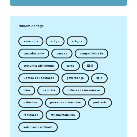
Nuvem de tags
amazonia
artigo
artigos
cancelamento
causas
competitividade
comunicação interna
curso
ESG
Gestão da Reputação
governança
kpis
livro
na midia
notícias da makemake
palestras
parcerias makemake
podcasts
reputação
tatiana maia lins
valor compartilhado