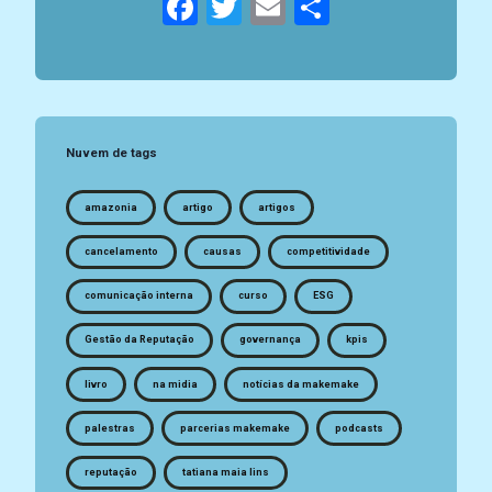
Facebook
Twitter
Email
Compartil
Nuvem de tags
amazonia
artigo
artigos
cancelamento
causas
competitividade
comunicação interna
curso
ESG
Gestão da Reputação
governança
kpis
livro
na midia
notícias da makemake
palestras
parcerias makemake
podcasts
reputação
tatiana maia lins