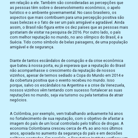
em relação a ele. Também são consideradas as percepções que
as pessoas têm sobre o desenvolvimento econômico, o apelo
turístico e o ambiente governamental. No caso brasileiro, os
aspectos que mais contribuem para uma percepção positiva são
suas belezas e o fato de ser um país amigável e agradável. Ainda
assim, o Brasil não figura entre os dez países que as pessoas mais
gostariam de visitar na pesquisa de 2016. Por outro lado, o país
com melhor reputação no mundo, no ano olímpico do Brasil, é a
Suécia. Tido como símbolo de belas paisagens, de uma população
amigável e de segurança.
Diante de tantos escândalos de corrupção e da crise econômica
que bateu à nossa porta, eu já esperava que a reputação do Brasil
não acompanhasse o crescimento da reputação de nossos
vizinhos, apesar de termos sediado a Copa do Mundo em 2014 e
da cobertura positiva que o evento recebeu no mundo. Isso
porque, salvo os escândalos na Argentina e a crise da Venezuela,
nossos vizinhos vêm tentando com sucesso fortalecer as suas
reputações no mundo, seja via turismo ou pela tentativa de atrair
negócios.
A Colômbia, por exemplo, vem trabalhando arduamente há anos
no fortalecimento de sua reputação, com o objetivo de afastar a
imagem do país de um local controlado pelo tráfico de drogas. A
economia Colombiana cresceu cerca de 4% ao ano nos últimos
anos, apoiada no aumento da segurança do país e em decisões