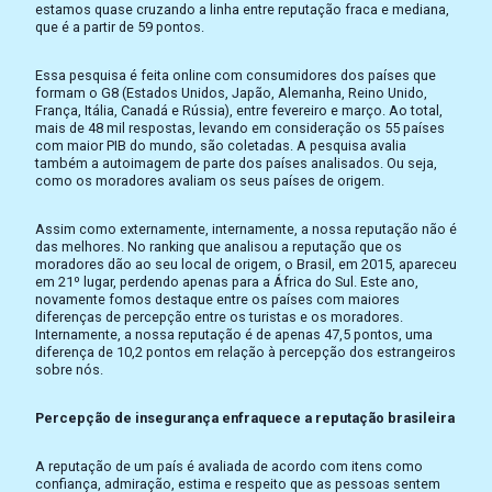
estamos quase cruzando a linha entre reputação fraca e mediana,
que é a partir de 59 pontos.
Essa pesquisa é feita online com consumidores dos países que
formam o G8 (Estados Unidos, Japão, Alemanha, Reino Unido,
França, Itália, Canadá e Rússia), entre fevereiro e março. Ao total,
mais de 48 mil respostas, levando em consideração os 55 países
com maior PIB do mundo, são coletadas. A pesquisa avalia
também a autoimagem de parte dos países analisados. Ou seja,
como os moradores avaliam os seus países de origem.
Assim como externamente, internamente, a nossa reputação não é
das melhores. No ranking que analisou a reputação que os
moradores dão ao seu local de origem, o Brasil, em 2015, apareceu
em 21º lugar, perdendo apenas para a África do Sul. Este ano,
novamente fomos destaque entre os países com maiores
diferenças de percepção entre os turistas e os moradores.
Internamente, a nossa reputação é de apenas 47,5 pontos, uma
diferença de 10,2 pontos em relação à percepção dos estrangeiros
sobre nós.
Percepção de insegurança enfraquece a reputação brasileira
A reputação de um país é avaliada de acordo com itens como
confiança, admiração, estima e respeito que as pessoas sentem