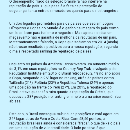
O desempenho fraco da seleção brasileira não interfere na
reputação do país. O que pesa é a falta de percepção de
segurança, tanto entre os moradores quanto para os estrangeiros.
Um dos legados prometidos para os países que sediam Jogos
Olímpicos e Copas do Mundo é o ganho na imagem do país como
um local bom para turismo e negócios. Mas apenas sediar um
megaevento não é garantia de melhoria da reputação de um país.
Matematicamente falando, a Copa que sediamos em 2014 (ainda)
não trouxe resultados positivos para a nossa reputação, segundo
o mais respeitado ranking de reputação de países.
Enquanto os países da América Latina tiveram um aumento médio
de 3,1% em suas reputações no Country Rep Trak, divulgado pelo
Reputation Institute em 2015, o Brasil retrocedeu 2,4% no ano após
a Copa, ocupando o 26º lugar no ranking, atrás de países como
Tailândia (21º), Polônia (23º) e República Tcheca (24º) e apenas
uma posição na frente do Peru (27º). Em 2015, a reputação do
Brasil estava quase tão ruim quanto a reputação da Grécia, que
ocupava a 28ª posição no ranking em meio a uma crise econômica
abissal.
Este ano, o Brasil conseguiu subir duas posições e está agora em
24º lugar, atrás de Peru e Costa Rica. Com 58,56 pontos, a
reputação brasileira ainda é considerada “fraca”, o que deixa o país
em uma situação de vulnerabilidade. O lado positivo é que