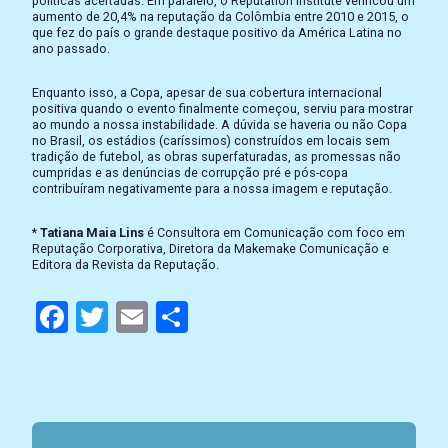
políticas acertadas. Em paralelo, o Reputation Institute verificou um
aumento de 20,4% na reputação da Colômbia entre 2010 e 2015, o
que fez do país o grande destaque positivo da América Latina no
ano passado.
Enquanto isso, a Copa, apesar de sua cobertura internacional
positiva quando o evento finalmente começou, serviu para mostrar
ao mundo a nossa instabilidade. A dúvida se haveria ou não Copa
no Brasil, os estádios (caríssimos) construídos em locais sem
tradição de futebol, as obras superfaturadas, as promessas não
cumpridas e as denúncias de corrupção pré e pós-copa
contribuíram negativamente para a nossa imagem e reputação.
*
Tatiana Maia Lins
é Consultora em Comunicação com foco em
Reputação Corporativa, Diretora da Makemake Comunicação e
Editora da Revista da Reputação.
Facebook
Twitter
Email
Compartilhar