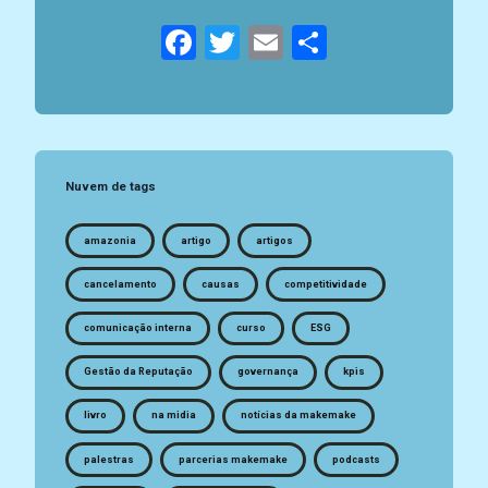
Facebook
Twitter
Email
Compartil
Nuvem de tags
amazonia
artigo
artigos
cancelamento
causas
competitividade
comunicação interna
curso
ESG
Gestão da Reputação
governança
kpis
livro
na midia
notícias da makemake
palestras
parcerias makemake
podcasts