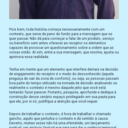
Pois bem, toda história começa necessariamente com um
contexto, que serve de pano de fundo para a mensagem que se
quer passar. Não dá para começar a falar de um produto, serviço
ou benefício sem antes oferecer ao receptor os elementos
capazes de provocar um questionamento sobre a ordem que as
coisas estão. Aí sim, entra a sua mensagem, que resolve, ajusta ou
aprimora essa realidade.
Tenha em mente que um elemento que interfere demais na decisão
de engajamento do receptor é o medo do desconhecido (aquela
preguiça de sair da zona de conforto), ou seja, as pessoas passam
boa parte do tempo utilizado na tomada de decisão analisando se
realmente o contexto é mesmo daquele jeito que você está
tentando fazer parecer. Portanto, pesquise, aprofunde e dedique à
construção desse cenário espaço privilegiado em sua pauta para
que ele, por si só, justifique a atenção que você requer.
Depois de trabalhar o contexto, é hora de trabalhar o chamado
gancho, aquilo que perturba o contexto e dá sentido à causa.
Decerto, muitas vezes não há uma efeméride, um lançamento
pontual, um anúncio factual que seja para dar a urgência temporal