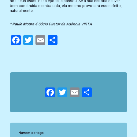
nos seus leads. Essa época já passou. Se a sua história estiver
bem construída e embasada, ela mesmo provocará esse efeito,
naturalmente.
*
Paulo Moura
é Sócio Diretor da Agência VIRTA
Facebook
Twitter
Email
Compartilhar
Facebook
Twitter
Email
Compartil
Nuvem de tags