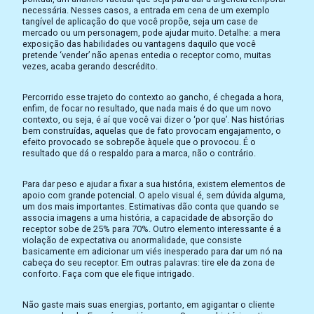
necessária. Nesses casos, a entrada em cena de um exemplo
tangível de aplicação do que você propõe, seja um case de
mercado ou um personagem, pode ajudar muito. Detalhe: a mera
exposição das habilidades ou vantagens daquilo que você
pretende ‘vender’ não apenas entedia o receptor como, muitas
vezes, acaba gerando descrédito.
Percorrido esse trajeto do contexto ao gancho, é chegada a hora,
enfim, de focar no resultado, que nada mais é do que um novo
contexto, ou seja, é aí que você vai dizer o ‘por que’. Nas histórias
bem construídas, aquelas que de fato provocam engajamento, o
efeito provocado se sobrepõe àquele que o provocou. É o
resultado que dá o respaldo para a marca, não o contrário.
Para dar peso e ajudar a fixar a sua história, existem elementos de
apoio com grande potencial. O apelo visual é, sem dúvida alguma,
um dos mais importantes. Estimativas dão conta que quando se
associa imagens a uma história, a capacidade de absorção do
receptor sobe de 25% para 70%. Outro elemento interessante é a
violação de expectativa ou anormalidade, que consiste
basicamente em adicionar um viés inesperado para dar um nó na
cabeça do seu receptor. Em outras palavras: tire ele da zona de
conforto. Faça com que ele fique intrigado.
Não gaste mais suas energias, portanto, em agigantar o cliente