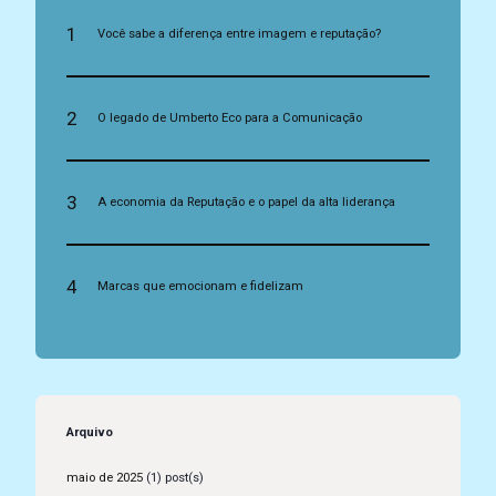
1
Você sabe a diferença entre imagem e reputação?
2
O legado de Umberto Eco para a Comunicação
3
A economia da Reputação e o papel da alta liderança
4
Marcas que emocionam e fidelizam
Arquivo
maio de 2025
(1) post(s)