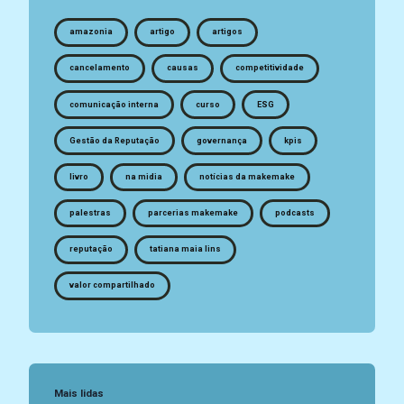
amazonia
artigo
artigos
cancelamento
causas
competitividade
comunicação interna
curso
ESG
Gestão da Reputação
governança
kpis
livro
na midia
notícias da makemake
palestras
parcerias makemake
podcasts
reputação
tatiana maia lins
valor compartilhado
Mais lidas