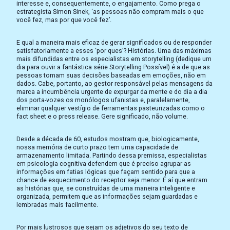
interesse e, consequentemente, o engajamento. Como prega o
estrategista Simon Sinek, ‘as pessoas não compram mais o que
você fez, mas por que você fez’.
E qual a maneira mais eficaz de gerar significados ou de responder
satisfatoriamente a esses ‘por ques’? Histórias. Uma das máximas
mais difundidas entre os especialistas em storytelling (dedique um
dia para ouvir a fantástica série Storytelling Possível) é a de que as
pessoas tomam suas decisões baseadas em emoções, não em
dados. Cabe, portanto, ao gestor responsável pelas mensagens da
marca a incumbência urgente de expurgar da mente e do dia a dia
dos porta-vozes os monólogos ufanistas e, paralelamente,
eliminar qualquer vestígio de ferramentas pasteurizadas como o
fact sheet e o press release. Gere significado, não volume.
Desde a década de 60, estudos mostram que, biologicamente,
nossa memória de curto prazo tem uma capacidade de
armazenamento limitada. Partindo dessa premissa, especialistas
em psicologia cognitiva defendem que é preciso agrupar as
informações em fatias lógicas que façam sentido para que a
chance de esquecimento do receptor seja menor. É aí que entram
as histórias que, se construídas de uma maneira inteligente e
organizada, permitem que as informações sejam guardadas e
lembradas mais facilmente.
Por mais lustrosos que sejam os adjetivos do seu texto de