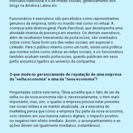
noticiário tradicional e o de mídias sociais, gerenciamento dos
blogs na América Latina etc.
Funcionários e executivos são percebidos como representantes
genuínos da empresa, tanto no mundo real como no virtual. A
começar pela diretora-geral, Paula Paschoal, que desempenha uma
atividade intensa de presença em eventos. Os demais executivos,
além de receberem treinamento de porta-vozes, são orientados
sobre como fazer bom uso das redes sociais, em especial o
Linkedin. Para o público interno como um todo, existe uma política
que norteia sobre como utilizar as redes sociais, e os funcionários
também acabam sendo porta-vozes, quando publicam em seus
perfis assuntos ligados ao universo da companhia.
O que muda no gerenciamento de reputação de uma empresa
da “velha economia” e uma da “nova economia”?
Perguntadas sobre este tema, Tânia acredita que o fato de ser da
velha ou da nova economia não é, necessariamente, o item mais
importante, mas, sim, o quanto a empresa precisa estar presente
nas novas mídias e se manter atualizada. Já a executiva de
marketing pensa que como a empresa faz parte da nova economia,
com clientes em sua maioria nativos digitais, o impacto positivo
ou negativo tem efeito imediato. Assim, o acompanhamento e as
ações devem ser igualmente imediatos, instantâneos.