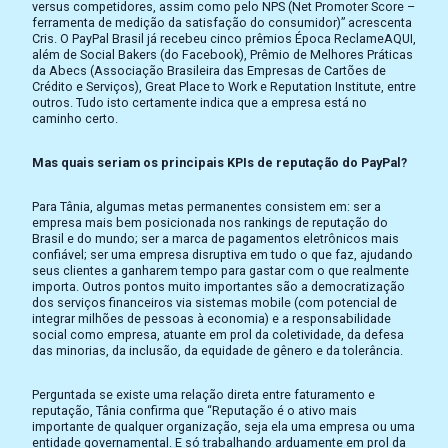
versus competidores, assim como pelo NPS (Net Promoter Score –
ferramenta de medição da satisfação do consumidor)” acrescenta
Cris. O PayPal Brasil já recebeu cinco prêmios Época ReclameAQUI,
além de Social Bakers (do Facebook), Prêmio de Melhores Práticas
da Abecs (Associação Brasileira das Empresas de Cartões de
Crédito e Serviços), Great Place to Work e Reputation Institute, entre
outros. Tudo isto certamente indica que a empresa está no
caminho certo.
Mas quais seriam os principais KPIs de reputação do PayPal?
Para Tânia, algumas metas permanentes consistem em: ser a
empresa mais bem posicionada nos rankings de reputação do
Brasil e do mundo; ser a marca de pagamentos eletrônicos mais
confiável; ser uma empresa disruptiva em tudo o que faz, ajudando
seus clientes a ganharem tempo para gastar com o que realmente
importa. Outros pontos muito importantes são a democratização
dos serviços financeiros via sistemas mobile (com potencial de
integrar milhões de pessoas à economia) e a responsabilidade
social como empresa, atuante em prol da coletividade, da defesa
das minorias, da inclusão, da equidade de gênero e da tolerância.
Perguntada se existe uma relação direta entre faturamento e
reputação, Tânia confirma que “Reputação é o ativo mais
importante de qualquer organização, seja ela uma empresa ou uma
entidade governamental. E só trabalhando arduamente em prol da