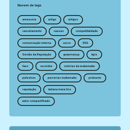
Nuvem de tags
amazonia
artigo
artigos
cancelamento
causas
competitividade
comunicação interna
curso
ESG
Gestão da Reputação
governança
kpis
livro
na midia
notícias da makemake
palestras
parcerias makemake
podcasts
reputação
tatiana maia lins
valor compartilhado