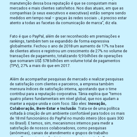
manutenção dessa boa reputação é que se conquistam mais
mercados e mais clientes satisfeitos. Nos dias atuais, em que as
companhias (e seus executivos e executivas) estão sempre sendo
medidos em tempo real – graças às redes sociais -, é preciso estar
atento a todas as facetas da comunicação de marca”, diz ela.
Fato é que o PayPal, além de ser reconhecido em premiações e
rankings, também tem se expandido de forma expressiva
globalmente. Fechou o ano de 2018 um aumento de 17% na base
de clientes ativos e registrou um crescimento de 27% no volume de
transações de pagamento, totalizando 9,9 bilhões de operações
que somaram US$ 578 bilhões em volume total de pagamentos
(TPV), 27% a mais do que em 2017.
Além de acompanhar pesquisas de mercado e realizar pesquisas
de satisfação com clientes e parceiros, a empresa também
mensura índices de satisfação interna, apostando que o time
contribui para a reputação corporativa. Tânia explica que “temos
quatro pilares fundamentais em nível global, que nos ajudam a
manter a equipe unida e com foco. São eles:
Inovação,
Colaboração, Bem-Estar e Inclusão
. Trata-se de uma política
voltada à criação de um ambiente confortável para todos os mais
de 18 mil funcionários do PayPal no mundo inteiro (dos quais 300
no Brasil). E temos, sim, mecanismos internos para medir a
satisfação de nossos colaboradores, como pesquisas
(anônimas), canais de atendimento e grupos de trabalho