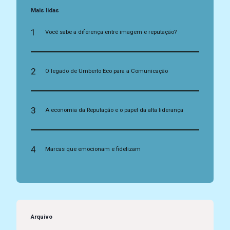
Mais lidas
1
Você sabe a diferença entre imagem e reputação?
2
O legado de Umberto Eco para a Comunicação
3
A economia da Reputação e o papel da alta liderança
4
Marcas que emocionam e fidelizam
Arquivo