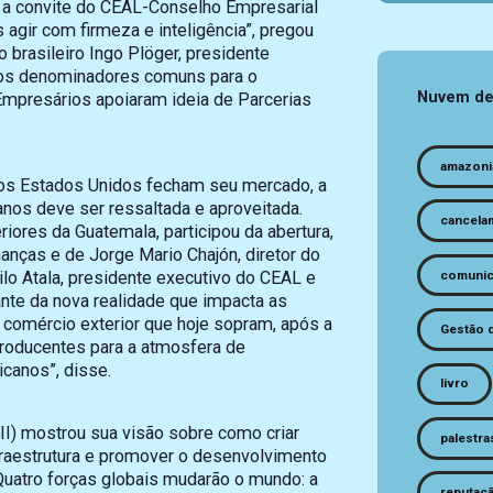
 a convite do CEAL-Conselho Empresarial
agir com firmeza e inteligência”, pregou
 brasileiro Ingo Plöger, presidente
r os denominadores comuns para o
Nuvem de
Empresários apoiaram ideia de Parcerias
amazoni
os Estados Unidos fecham seu mercado, a
anos deve ser ressaltada e aproveitada.
cancela
iores da Guatemala, participou da abertura,
nanças e de Jorge Mario Chajón, diretor do
comunic
ilo Atala, presidente executivo do CEAL e
nte da nova realidade que impacta as
e comércio exterior que hoje sopram, após a
Gestão 
roducentes para a atmosfera de
canos”, disse.
livro
II) mostrou sua visão sobre como criar
palestra
fraestrutura e promover o desenvolvimento
Quatro forças globais mudarão o mundo: a
reputaç