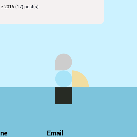
de 2016
(17) post(s)
one
Email