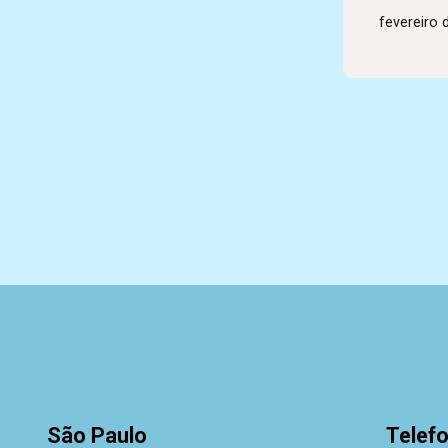
fevereiro 
São Paulo
Telef