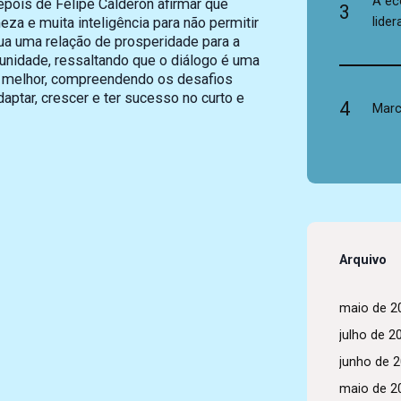
A ec
epois de Felipe Calderón afirmar que
3
lide
a e muita inteligência para não permitir
ua uma relação de prosperidade para a
a unidade, ressaltando que o diálogo é uma
e melhor, compreendendo os desafios
aptar, crescer e ter sucesso no curto e
4
Marc
Arquivo
maio de 2
julho de 2
junho de 
maio de 2