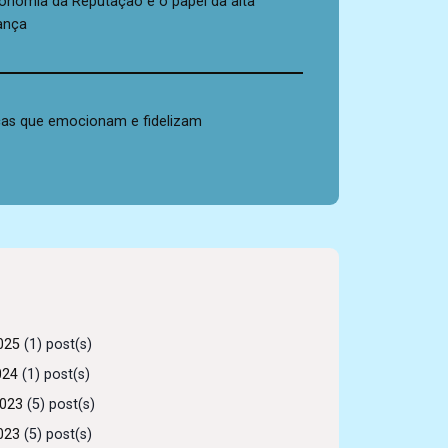
onomia da Reputação e o papel da alta
rança
as que emocionam e fidelizam
025
(1) post(s)
024
(1) post(s)
2023
(5) post(s)
023
(5) post(s)