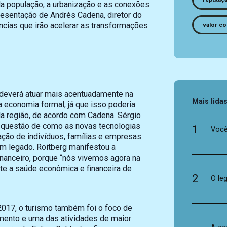
a população, a urbanização e as conexões
resentação de Andrés Cadena, diretor do
ncias que irão acelerar as transformações
valor co
deverá atuar mais acentuadamente na
Mais lida
 economia formal, já que isso poderia
a região, de acordo com Cadena. Sérgio
a questão de como as novas tecnologias
1
Você
tação de indivíduos, famílias e empresas
 um legado. Roitberg manifestou a
inanceiro, porque “nós vivemos agora na
te a saúde econômica e financeira de
2
O le
2017, o turismo também foi o foco de
imento e uma das atividades de maior