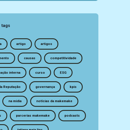
 tags
a
artigo
artigos
mento
causas
competitividade
ação interna
curso
ESG
da Reputação
governança
kpis
na midia
notícias da makemake
s
parcerias makemake
podcasts
ão
tatiana maia lins