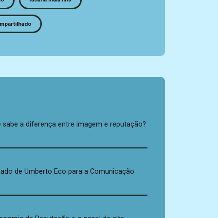
mpartilhado
s
 sabe a diferença entre imagem e reputação?
gado de Umberto Eco para a Comunicação