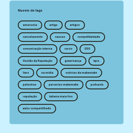
Nuvem de tags
amazonia
artigo
artigos
cancelamento
causas
competitividade
comunicação interna
curso
ESG
Gestão da Reputação
governança
kpis
livro
na midia
notícias da makemake
palestras
parcerias makemake
podcasts
reputação
tatiana maia lins
valor compartilhado