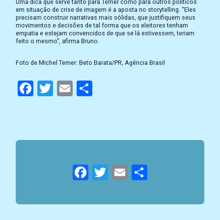
Uma dica que serve tanto para Temer como para outros políticos
em situação de crise de imagem é a aposta no storytelling. “Eles
precisam construir narrativas mais sólidas, que justifiquem seus
movimentos e decisões de tal forma que os eleitores tenham
empatia e estejam convencidos de que se lá estivessem, teriam
feito o mesmo”, afirma Bruno.
Foto de Michel Temer: Beto Barata/PR, Agência Brasil
Facebook
Twitter
Email
Compartilhar
Facebook
Twitter
Email
Compartil