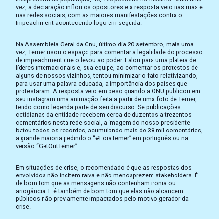
vez, a declaração inflou os opositores e a resposta veio nas ruas e
nas redes sociais, com as maiores manifestações contra o
Impeachment acontecendo logo em seguida.
Na Assembleia Geral da Onu, último dia 20 setembro, mais uma
vez, Temer usou o espaço para comentar a legalidade do processo
de impeachment que o levou ao poder. Falou para uma plateia de
líderes internacionais e, sua equipe, ao comentar os protestos de
alguns de nossos vizinhos, tentou minimizar o fato relativizando,
para usar uma palavra educada, a importância dos países que
protestaram. A resposta veio em peso quando a ONU publicou em
seu instagram uma animação feita a partir de uma foto de Temer,
tendo como legenda parte de seu discurso. Se publicações
cotidianas da entidade recebem cerca de duzentos a trezentos
comentários nesta rede social, a imagem do nosso presidente
bateu todos os recordes, acumulando mais de 38 mil comentários,
a grande maioria pedindo o “#ForaTemer” em português ou na
versão “GetOutTemer”.
Em situações de crise, o recomendado é que as respostas dos
envolvidos não incitem raiva e não menosprezem stakeholders. É
de bom tom que as mensagens não contenham ironia ou
arrogância. E é também de bom tom que elas não alcancem
públicos não previamente impactados pelo motivo gerador da
crise.