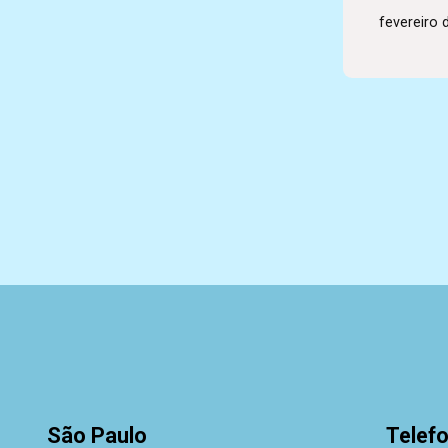
fevereiro 
São Paulo
Telef