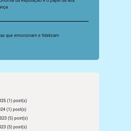
onomia da Reputação e o papel da alta
rança
as que emocionam e fidelizam
025
(1) post(s)
024
(1) post(s)
2023
(5) post(s)
023
(5) post(s)