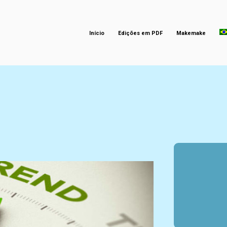
Início
Edições em PDF
Makemake