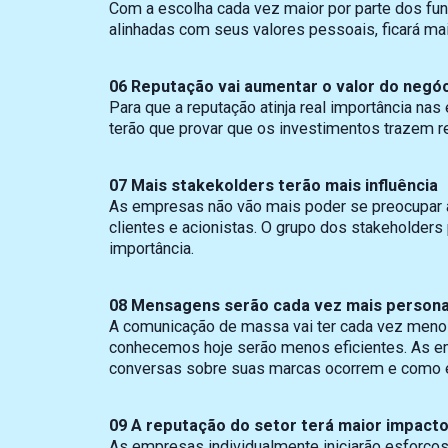
Com a escolha cada vez maior por parte dos f
alinhadas com seus valores pessoais, ficará mais
06 Reputação vai aumentar o valor do negó
Para que a reputação atinja real importância n
terão que provar que os investimentos trazem r
07 Mais stakekolders terão mais influência
As empresas não vão mais poder se preocupar a
clientes e acionistas. O grupo dos stakeholder
importância.
08 Mensagens serão cada vez mais persona
A comunicação de massa vai ter cada vez meno
conhecemos hoje serão menos eficientes. As e
conversas sobre suas marcas ocorrem e como en
09 A reputação do setor terá maior impact
As empresas individualmente iniciarão esforços