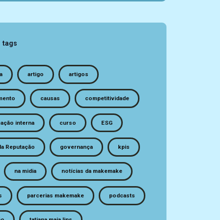
 tags
a
artigo
artigos
mento
causas
competitividade
ação interna
curso
ESG
da Reputação
governança
kpis
na midia
notícias da makemake
s
parcerias makemake
podcasts
ão
tatiana maia lins