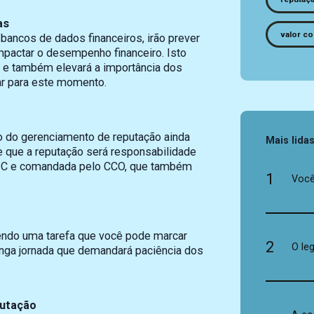
as
valor co
bancos de dados financeiros, irão prever
pactar o desempenho financeiro. Isto
o e também elevará a importância dos
ar para este momento.
o do gerenciamento de reputação ainda
Mais lida
e que a reputação será responsabilidade
 os C e comandada pelo CCO, que também
1
Você
endo uma tarefa que você pode marcar
2
O le
longa jornada que demandará paciência dos
putação