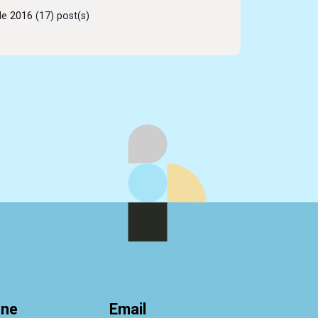
de 2016
(17) post(s)
one
Email