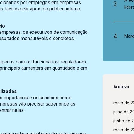
A ec
uncionários por empregos em empresas
3
lide
 fácil evocar apoio do público interno.
cio
as empresas, os executivos de comunicação
4
Marc
esultados mensuráveis e concretos.
penas com os funcionários, reguladores,
s principais aumentará em quantidade e em
Arquivo
lizadas
s importância e os anúncios como
maio de 2
mpresas vão precisar saber onde as
trar nelas.
julho de 2
junho de 
o
maio de 2
 para mudar a reputação do setor em que