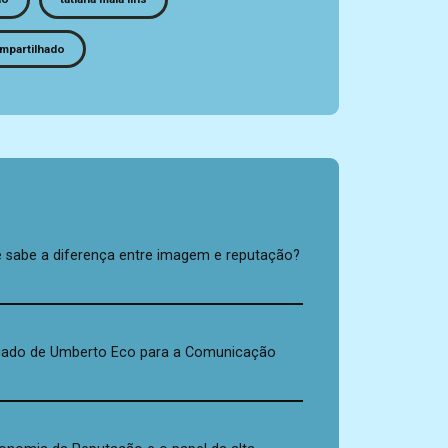
mpartilhado
s
 sabe a diferença entre imagem e reputação?
gado de Umberto Eco para a Comunicação