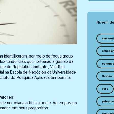
Nuvem de
amazoni
cancela
 identificaram, por meio de focus group
ez tendências que nortearão a gestão da
comunic
e do Reputation Institute , Van Riel
l na Escola de Negócios da Universidade
Gestão 
 chefe de Pesquisa Aplicada também na
livro
valores
palestra
de ser criada artificialmente. As empresas
seadas em seus propósitos.
reputaç