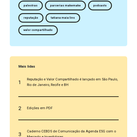
palestras
parcerias makemake
podcasts
reputação
tatiana maia lins
valor compartilhado
Mais lidas
Reputação e Valor Compartilhado é lançado em São Paulo,
1
Rio de Janeiro, Recife e BH
2
Edições em PDF
Caderno CEBDS de Comunicação da Agenda ESG com o
3
Mercado e Investidores