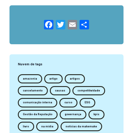
Facebook
Twitter
Email
Compartil
Nuvem de tags
amazonia
artigo
artigos
cancelamento
causas
competitividade
comunicação interna
curso
ESG
Gestão da Reputação
governança
kpis
livro
na midia
notícias da makemake