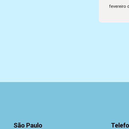
fevereiro 
São Paulo
Telef