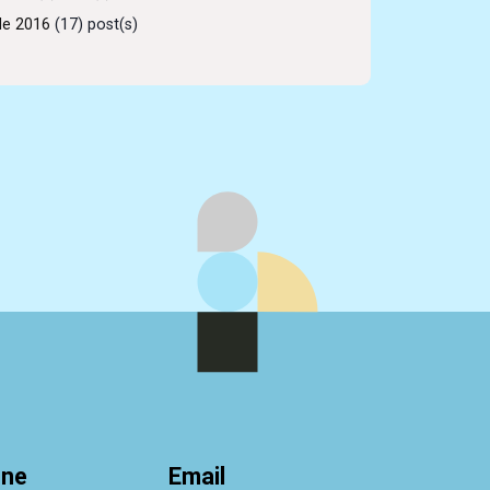
de 2016
(17) post(s)
one
Email