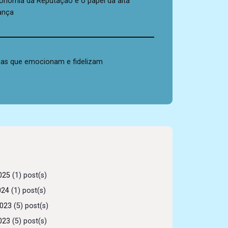
onomia da Reputação e o papel da alta
rança
as que emocionam e fidelizam
025
(1) post(s)
024
(1) post(s)
2023
(5) post(s)
023
(5) post(s)