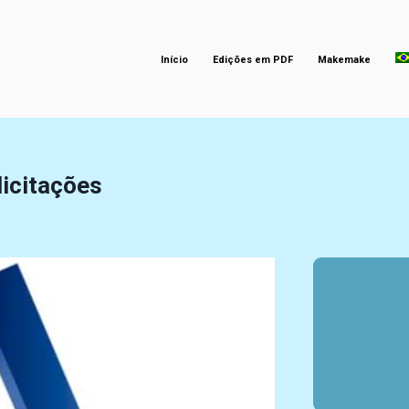
Início
Edições em PDF
Makemake
icitações