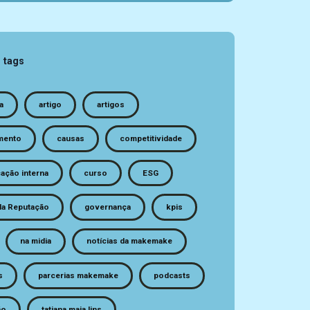
 tags
a
artigo
artigos
mento
causas
competitividade
ação interna
curso
ESG
da Reputação
governança
kpis
na midia
notícias da makemake
s
parcerias makemake
podcasts
ão
tatiana maia lins