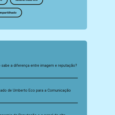
mpartilhado
s
 sabe a diferença entre imagem e reputação?
gado de Umberto Eco para a Comunicação