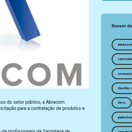
Nuvem de
amazoni
cancela
comunic
Gestão 
os do setor público, a Abracom
livro
citação para a contratação de produtos e
palestra
 de profissionais da Secretaria de
reputaç