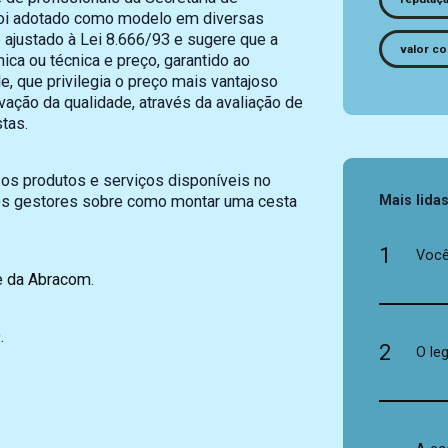
foi adotado como modelo em diversas
e ajustado à Lei 8.666/93 e sugere que a
valor co
ica ou técnica e preço, garantido ao
e, que privilegia o preço mais vantajoso
ação da qualidade, através da avaliação de
tas.
os produtos e serviços disponíveis no
Mais lida
 os gestores sobre como montar uma cesta
1
Você
e da Abracom
.
.
2
O le